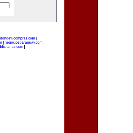
dondetucompras.com
|
om
|
negociosparaguay.com
|
licitarias.com
|