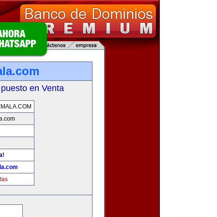
ala.com
 puesto en Venta
EMALA.COM
a.com
a!
la.com
tas