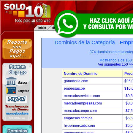
Dominios de la Categoría -
Empr
374 dominios en esta categ
Mostrando 1 de 150
Ver siguientes 150 >>
Nombre de Dominio
Prec
ganaderia.com
$95,
empresas.pe
$10,
mercadoservicios.com
$9,
mercadoempresas.com
$8,
mercadocampo.com
$7,
empresas.com.pa
$6,
hypermercado.com
$5,