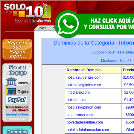
Dominios de la Categoría -
Infor
57 dominios en esta categ
Mostrando 1 de 57
Nombre de Dominio
Precio
noticiasurgentes.com
$10,0
noticiasdigitales.com
$2,50
infodiario.com
$2,00
noticlub.com
$1,49
noticiasyopinion.com
$980
salaprensa.com
$600
novedadesonline.com
$550
boletindeinformacion.com
Ofer