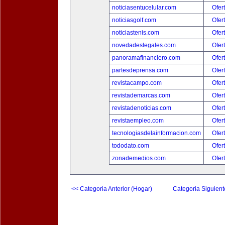
noticiasentucelular.com
Ofer
noticiasgolf.com
Ofer
noticiastenis.com
Ofer
novedadeslegales.com
Ofer
panoramafinanciero.com
Ofer
partesdeprensa.com
Ofer
revistacampo.com
Ofer
revistademarcas.com
Ofer
revistadenoticias.com
Ofer
revistaempleo.com
Ofer
tecnologiasdelainformacion.com
Ofer
tododato.com
Ofer
zonademedios.com
Ofer
<< Categoria Anterior (Hogar)
Categoria Siguient