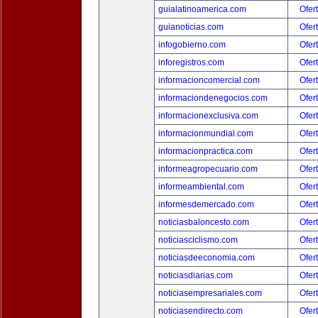
guialatinoamerica.com
Ofer
guianoticias.com
Ofer
infogobierno.com
Ofer
inforegistros.com
Ofer
informacioncomercial.com
Ofer
informaciondenegocios.com
Ofer
informacionexclusiva.com
Ofer
informacionmundial.com
Ofer
informacionpractica.com
Ofer
informeagropecuario.com
Ofer
informeambiental.com
Ofer
informesdemercado.com
Ofer
noticiasbaloncesto.com
Ofer
noticiasciclismo.com
Ofer
noticiasdeeconomia.com
Ofer
noticiasdiarias.com
Ofer
noticiasempresariales.com
Ofer
noticiasendirecto.com
Ofer