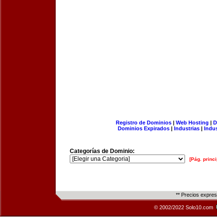
Registro de Dominios
|
Web Hosting
|
D
Dominios Expirados
|
Industrias
|
Indu
Categorías de Dominio:
[Pág. princi
** Precios expre
© 2002/2022 Solo10.com