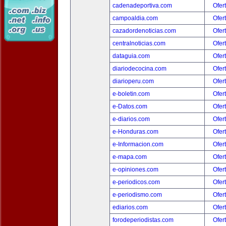
cadenadeportiva.com
Ofer
campoaldia.com
Ofer
cazadordenoticias.com
Ofer
centralnoticias.com
Ofer
dataguia.com
Ofer
diariodecocina.com
Ofer
diarioperu.com
Ofer
e-boletin.com
Ofer
e-Datos.com
Ofer
e-diarios.com
Ofer
e-Honduras.com
Ofer
e-Informacion.com
Ofer
e-mapa.com
Ofer
e-opiniones.com
Ofer
e-periodicos.com
Ofer
e-periodismo.com
Ofer
ediarios.com
Ofer
forodeperiodistas.com
Ofer